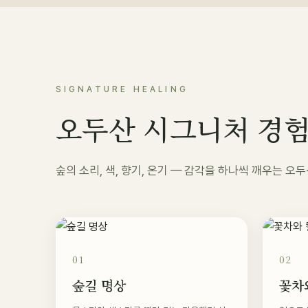
SIGNATURE HEALING
오두산 시그니처 경
숲의 소리, 색, 향기, 온기 — 감각을 하나씩 깨우는 
01
02
숲길 명상
꽃차