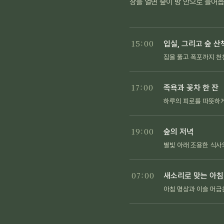
창을 열면 숲이 방 안으로 들어
15:00
입실, 그리고 숲 산
짐을 풀고 폭포까지 천
17:00
족욕과 꽃차 한 잔
하루의 피로를 따뜻하
19:00
숲의 저녁
별빛 아래 조용한 식사
07:00
새소리로 맞는 아침
아침 명상과 이슬 머금