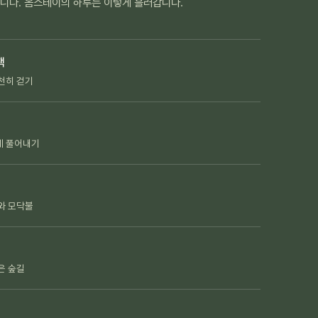
옵니다. 옴스테이의 하루는 이렇게 흘러갑니다.
책
천히 걷기
게 풀어내기
와 모닥불
은 숲길