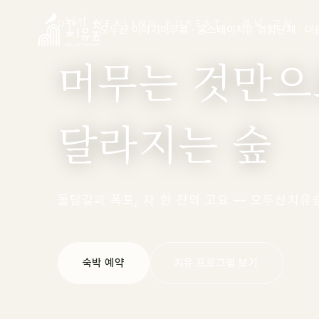
ODU HEALING FOREST · 경남 고성
오두산 이야기
머무름 · 옴스테이
치유 경험
단체 · 대
머무는 것만으
달라지는 숲
돌담길과 폭포, 차 한 잔의 고요 — 오두산치유
숙박 예약
치유 프로그램 보기