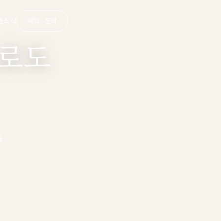
관
소식
예약 · 문의
로도
숲